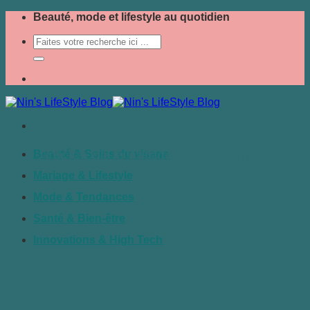
Passer
Beauté, mode et lifestyle au quotidien
au
contenu
Chauffage
Beauté & Soins du visage
Mariage & Lifestyle
Mode & Tendances
Santé & Bien-être
Innovations & High Tech