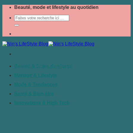
Passer
Beauté, mode et lifestyle au quotidien
au
contenu
Salle de bain
Beauté & Soins du visage
Mariage & Lifestyle
Mode & Tendances
Santé & Bien-être
Innovations & High Tech