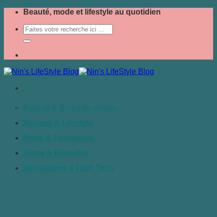
Passer
Beauté, mode et lifestyle au quotidien
au
contenu
Salon / Chambre
Beauté & Soins du visage
Mariage & Lifestyle
Mode & Tendances
Santé & Bien-être
Innovations & High Tech