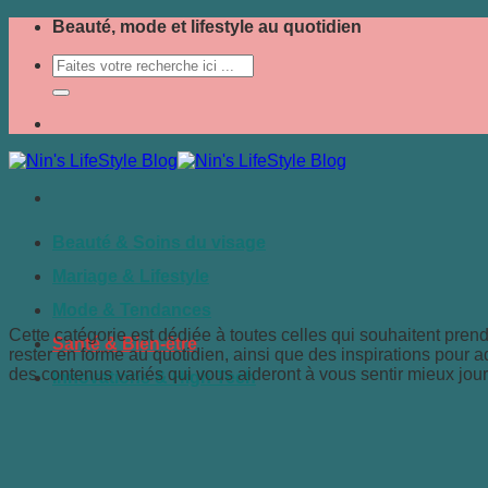
Passer
Beauté, mode et lifestyle au quotidien
au
contenu
Beauté & Soins du visage
Mariage & Lifestyle
Mode & Tendances
Cette catégorie est dédiée à toutes celles qui souhaitent pren
Santé & Bien-être
rester en forme au quotidien, ainsi que des inspirations pour a
des contenus variés qui vous aideront à vous sentir mieux jour
Innovations & High Tech