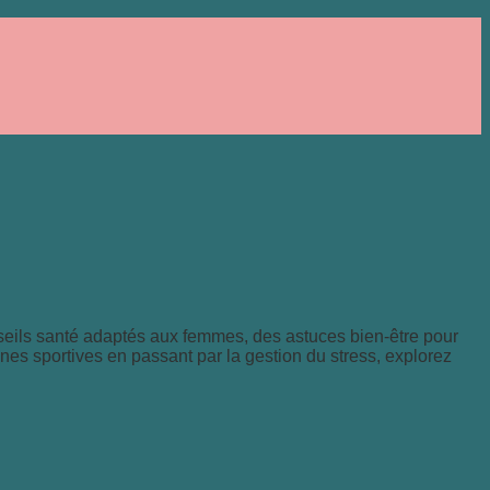
onseils santé adaptés aux femmes, des astuces bien-être pour
ines sportives en passant par la gestion du stress, explorez