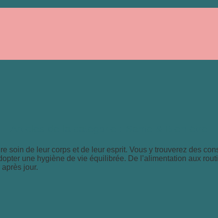
Santé & Bien-être
dre soin de leur corps et de leur esprit. Vous y trouverez des c
dopter une hygiène de vie équilibrée. De l’alimentation aux rout
 après jour.