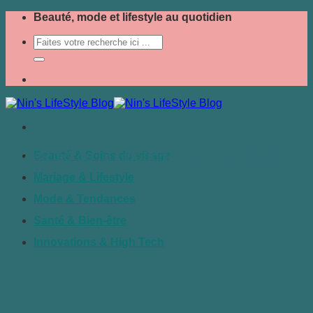
Passer
Beauté, mode et lifestyle au quotidien
au
contenu
bois composite
Beauté & Soins du visage
Mariage & Lifestyle
Mode & Tendances
Santé & Bien-être
Innovations & High Tech