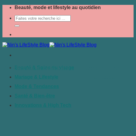
Passer
Beauté, mode et lifestyle au quotidien
au
contenu
construction
Beauté & Soins du visage
terrasse
Mariage & Lifestyle
Mode & Tendances
Santé & Bien-être
Innovations & High Tech