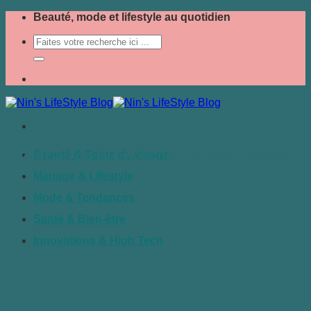
Passer
Beauté, mode et lifestyle au quotidien
au
contenu
livraison rapide
Beauté & Soins du visage
Mariage & Lifestyle
Mode & Tendances
Santé & Bien-être
Innovations & High Tech