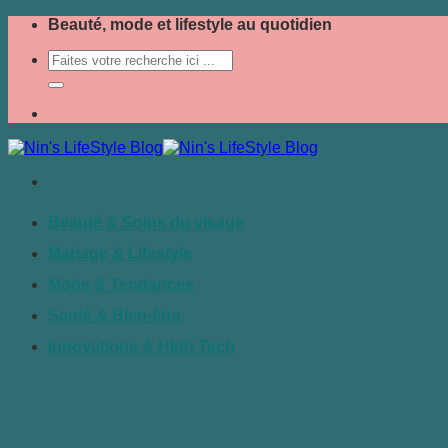
Passer
Beauté, mode et lifestyle au quotidien
au
contenu
Beauté & Soins du visage
Mariage & Lifestyle
Mode & Tendances
Santé & Bien-être
Innovations & High Tech