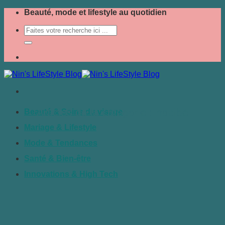
Passer
Beauté, mode et lifestyle au quotidien
au
contenu
nocibé
Beauté & Soins du visage
Mariage & Lifestyle
Mode & Tendances
Santé & Bien-être
Innovations & High Tech