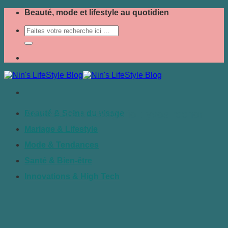
Passer
Beauté, mode et lifestyle au quotidien
au
contenu
yves rocher
Beauté & Soins du visage
Mariage & Lifestyle
Mode & Tendances
Santé & Bien-être
Innovations & High Tech