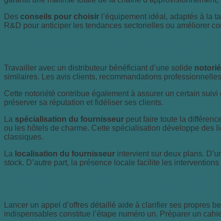
Des
conseils pour choisir
l’équipement idéal, adaptés à la tai
R&D pour anticiper les tendances sectorielles ou améliorer cont
Quelle importance accorder à la notoriété, 
Travailler avec un distributeur bénéficiant d’une solide
notorié
similaires. Les avis clients, recommandations professionnelles
Cette notoriété contribue également à assurer un certain suivi
préserver sa réputation et fidéliser ses clients.
La
spécialisation du fournisseur
peut faire toute la différen
ou les hôtels de charme. Cette spécialisation développe des l
classiques.
La
localisation du fournisseur
intervient sur deux plans. D’un
stock. D’autre part, la présence locale facilite les interventi
Conseils pratiques pour optimiser son cho
Lancer un appel d’offres détaillé aide à clarifier ses propres 
indispensables constitue l’étape numéro un. Préparer un cahier 