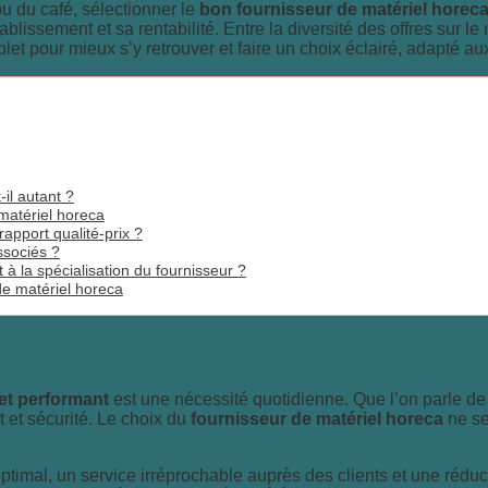
ou du café, sélectionner le
bon fournisseur de matériel horec
blissement et sa rentabilité. Entre la diversité des offres sur le 
complet pour mieux s’y retrouver et faire un choix éclairé, adapté
il autant ?
 matériel horeca
rapport qualité-prix ?
ssociés ?
t à la spécialisation du fournisseur ?
de matériel horeca
riel horeca pèse-t-il autant ?
et performant
est une nécessité quotidienne. Que l’on parle de
t et sécurité. Le choix du
fournisseur de matériel horeca
ne se
timal, un service irréprochable auprès des clients et une réduct