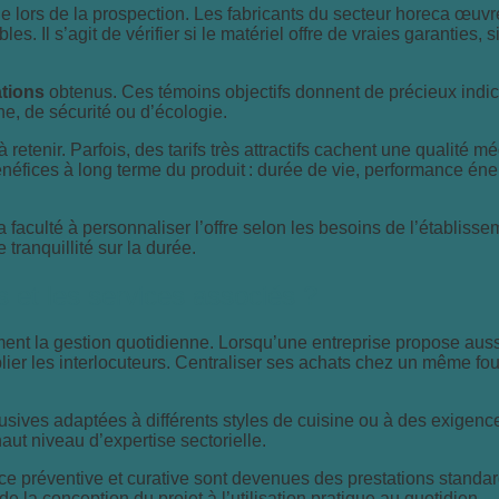
le lors de la prospection. Les fabricants du secteur horeca œuvr
Il s’agit de vérifier si le matériel offre de vraies garanties, si
ations
obtenus. Ces témoins objectifs donnent de précieux indices
e, de sécurité ou d’écologie.
 retenir. Parfois, des tarifs très attractifs cachent une qualité 
énéfices à long terme du produit : durée de vie, performance éne
 faculté à personnaliser l’offre selon les besoins de l’établiss
tranquillité sur la durée.
s et les services associés ?
ement la gestion quotidienne. Lorsqu’une entreprise propose auss
plier les interlocuteurs. Centraliser ses achats chez un même fou
ives adaptées à différents styles de cuisine ou à des exigence
aut niveau d’expertise sectorielle.
nce préventive et curative sont devenues des prestations standar
e la conception du projet à l’utilisation pratique au quotidien.