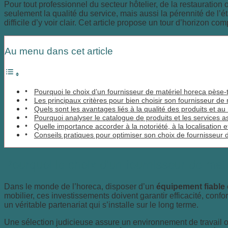
Pour tout professionnel du secteur hôtelier, de la restauration 
seulement la qualité du service, mais aussi la pérennité de l’éta
difficile d’y voir clair. Cet article propose un tour d’horizon 
Au menu dans cet article
Pourquoi le choix d’un fournisseur de matériel horeca pèse-t-
Les principaux critères pour bien choisir son fournisseur de
Quels sont les avantages liés à la qualité des produits et au 
Pourquoi analyser le catalogue de produits et les services a
Quelle importance accorder à la notoriété, à la localisation e
Conseils pratiques pour optimiser son choix de fournisseur 
Pourquoi le choix d’un fournisseur de maté
Dans le monde de l’horeca, disposer d’un
équipement fiable 
mobilier, ces investissements doivent garantir efficacité, confor
un véritable partenariat qui s’installe sur le long terme.
Une sélection judicieuse assure un environnement de travail op