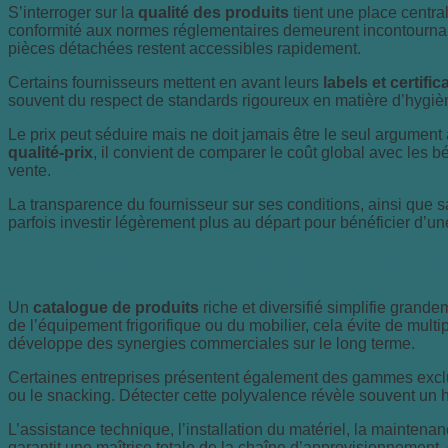
S’interroger sur la
qualité des produits
tient une place centra
conformité aux normes réglementaires demeurent incontournables. 
pièces détachées restent accessibles rapidement.
Certains fournisseurs mettent en avant leurs
labels et certific
souvent du respect de standards rigoureux en matière d’hygièn
Le prix peut séduire mais ne doit jamais être le seul argument à
qualité-prix
, il convient de comparer le coût global avec les b
vente.
La transparence du fournisseur sur ses conditions, ainsi que sa
parfois investir légèrement plus au départ pour bénéficier d’une 
Pourquoi analyser le catalogue de produit
Un
catalogue de produits
riche et diversifié simplifie grand
de l’équipement frigorifique ou du mobilier, cela évite de multi
développe des synergies commerciales sur le long terme.
Certaines entreprises présentent également des gammes exclus
ou le snacking. Détecter cette polyvalence révèle souvent un h
L’assistance technique, l’installation du matériel, la maintena
garantit une maîtrise totale de la chaîne d’approvisionnement, d