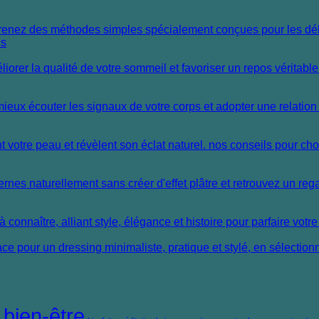
es
bien-être