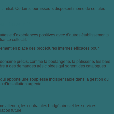
ment initial. Certains fournisseurs disposent même de cellules
ournisseur ?
tteste d’expériences positives avec d’autres établissements
ance collectif.
ellement en place des procédures internes efficaces pour
n domaine précis, comme la boulangerie, la pâtisserie, les bars
ndre à des demandes très ciblées qui sortent des catalogues
 ce qui apporte une souplesse indispensable dans la gestion du
u d’installation urgente.
me attendu, les contraintes budgétaires et les services
ation future.