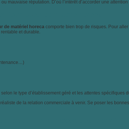
ou mauvaise réputation. D’où l’intérêt d’accorder une attention p
son fournisseur de matériel horeca
r de matériel horeca
comporte bien trop de risques. Pour aller 
 rentable et durable.
aintenance…)
selon le type d’établissement géré et les attentes spécifiques d
éaliste de la relation commerciale à venir. Se poser les bonn
des produits et au rapport qualité-prix ?