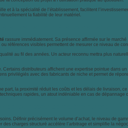
lle et à la spécialité de l’établissement, facilitent l’investisse
inuellement la fiabilité de leur matériel.
à la localisation et à la spécialisation du f
té
rassure immédiatement. Sa présence affirmée sur le marché a
 ou références visibles permettent de mesurer ce niveau de confi
 qualité au fil des années. Un acteur reconnu mettra plus natur
ce. Certains distributeurs affichent une expertise pointue dans u
iens privilégiés avec des fabricants de niche et permet de répo
e part, la proximité réduit les coûts et les délais de livraison,
ons techniques rapides, un atout indéniable en cas de dépannage o
ix de fournisseur de matériel horeca
besoins. Définir précisément le volume d’achat, le niveau de gam
des charges structuré accélère l’arbitrage et simplifie la négoci