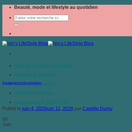
Passer
Beauté, mode et lifestyle au quotidien
au
contenu
Beauté & Soins du visage
Mariage & Lifestyle
Équipement et Accessoires
Mode & Tendances
Santé & Bien-être
Bien choisir son fournisseur de matériel ho
Innovations & High Tech
Publié le
juin 4, 2026
juin 11, 2026
par
Camille Duroy
04
Juin