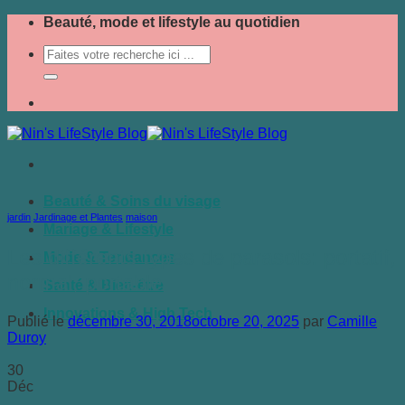
Passer
Beauté, mode et lifestyle au quotidien
au
contenu
Beauté & Soins du visage
jardin
,
Jardinage et Plantes
,
maison
Mariage & Lifestyle
Les différents types de parasols: portatif,
Mode & Tendances
normal, portable
Santé & Bien-être
Innovations & High Tech
Publié le
décembre 30, 2018
octobre 20, 2025
par
Camille
Duroy
30
Déc