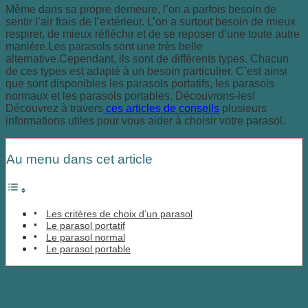
Même dans sa propre demeure, l’on a parfois besoin de
sentir l’air frais de l’extérieur. L’on a surtout besoin de mieux
respirer, de mieux réfléchir et de se reposer d’une toute autre
manière.
Les parasols sont une très belle
alternative.Cependant, ils sont de différents types. Chacun
de ces types est adapté à un besoin particulier. C’est ainsi
que sont disponibles les parasols portatifs, les parasols
normaux et les parasols portables. Découvrons-les!
Découvrez à travers
ces articles de conseils
plusieurs
informations utiles pour vous aider à choisir votre parasol.
Au menu dans cet article
Les critères de choix d’un parasol
Le parasol portatif
Le parasol normal
Le parasol portable
Les critères de choix d’un parasol