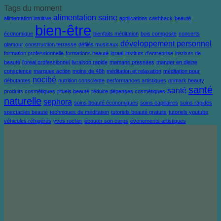
Tags du moment
alimentation saine
alimentation intuitive
applications cashback
beauté
bien-être
économique
bienfaits méditation
bois composite
concerts
développement personnel
glamour
construction terrasse
défilés musicaux
formation professionnelle
formations beauté
igraal
instituts d'entreprise
instituts de
beauté
l'oréal professionnel
livraison rapide
mamans pressées
manger en pleine
conscience
marques action
moins de 48h
méditation et relaxation
méditation pour
nocibé
débutantes
nutrition consciente
performances artistiques
primark beauty
santé
santé
produits cosmétiques
rituels beauté
réduire dépenses cosmétiques
naturelle
sephora
soins beauté économiques
soins capillaires
soins rapides
spectacles beauté
techniques de méditation
tutoriels beauté gratuits
tutoriels youtube
véhicules réfrigérés
yves rocher
écouter son corps
événements artistiques