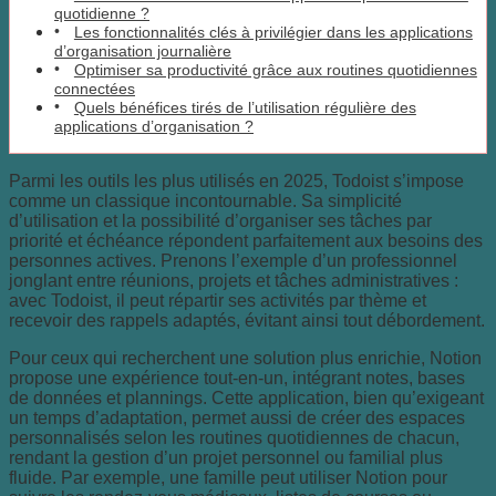
quotidienne ?
Les fonctionnalités clés à privilégier dans les applications
d’organisation journalière
Optimiser sa productivité grâce aux routines quotidiennes
connectées
Quels bénéfices tirés de l’utilisation régulière des
applications d’organisation ?
Parmi les outils les plus utilisés en 2025, Todoist s’impose
comme un classique incontournable. Sa simplicité
d’utilisation et la possibilité d’organiser ses tâches par
priorité et échéance répondent parfaitement aux besoins des
personnes actives. Prenons l’exemple d’un professionnel
jonglant entre réunions, projets et tâches administratives :
avec Todoist, il peut répartir ses activités par thème et
recevoir des rappels adaptés, évitant ainsi tout débordement.
Pour ceux qui recherchent une solution plus enrichie, Notion
propose une expérience tout-en-un, intégrant notes, bases
de données et plannings. Cette application, bien qu’exigeant
un temps d’adaptation, permet aussi de créer des espaces
personnalisés selon les routines quotidiennes de chacun,
rendant la gestion d’un projet personnel ou familial plus
fluide. Par exemple, une famille peut utiliser Notion pour