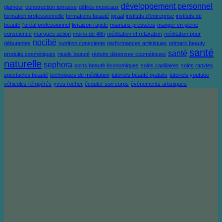
développement personnel
glamour
construction terrasse
défilés musicaux
formation professionnelle
formations beauté
igraal
instituts d'entreprise
instituts de
beauté
l'oréal professionnel
livraison rapide
mamans pressées
manger en pleine
conscience
marques action
moins de 48h
méditation et relaxation
méditation pour
nocibé
débutantes
nutrition consciente
performances artistiques
primark beauty
santé
santé
produits cosmétiques
rituels beauté
réduire dépenses cosmétiques
naturelle
sephora
soins beauté économiques
soins capillaires
soins rapides
spectacles beauté
techniques de méditation
tutoriels beauté gratuits
tutoriels youtube
véhicules réfrigérés
yves rocher
écouter son corps
événements artistiques