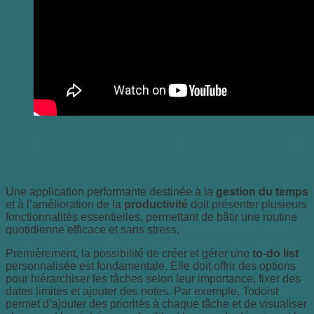
Les fonctionnalités clés à privilégier dans
les applications d’organisation journalière
Une application performante destinée à la
gestion du temps
et à l’amélioration de la
productivité
doit présenter plusieurs
fonctionnalités essentielles, permettant de bâtir une routine
quotidienne efficace et sans stress.
Premièrement, la possibilité de créer et gérer une
to-do list
personnalisée est fondamentale. Elle doit offrir des options
pour hiérarchiser les tâches selon leur importance, fixer des
dates limites et ajouter des notes. Par exemple, Todoist
permet d’ajouter des priorités à chaque tâche et de visualiser