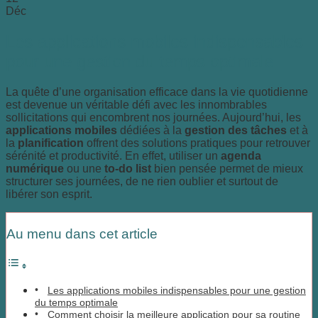
Déc
Les applications mobiles indispensables
pour une gestion du temps optimale
La quête d’une organisation efficace dans la vie quotidienne
est devenue un véritable défi avec les innombrables
sollicitations qui encombrent nos journées. Aujourd’hui, les
applications mobiles
dédiées à la
gestion des tâches
et à
la
planification
offrent des solutions pratiques pour retrouver
sérénité et productivité. En effet, utiliser un
agenda
numérique
ou une
to-do list
bien pensée permet de mieux
structurer ses journées, de ne rien oublier et surtout de
libérer son esprit.
Au menu dans cet article
Les applications mobiles indispensables pour une gestion
du temps optimale
Comment choisir la meilleure application pour sa routine