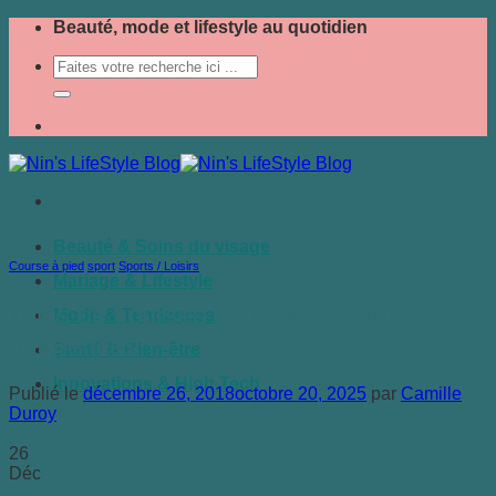
Passer
Beauté, mode et lifestyle au quotidien
au
contenu
Beauté & Soins du visage
Course à pied
,
sport
,
Sports / Loisirs
Mariage & Lifestyle
Tapis de courses ou tapis de marche les
Mode & Tendances
différences
Santé & Bien-être
Innovations & High Tech
Publié le
décembre 26, 2018
octobre 20, 2025
par
Camille
Duroy
26
Déc