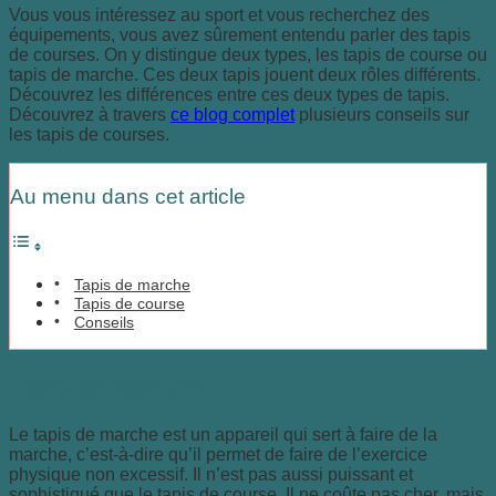
Vous vous intéressez au sport et vous recherchez des
équipements, vous avez sûrement entendu parler des tapis
de courses. On y distingue deux types, les tapis de course ou
tapis de marche.
Ces deux tapis jouent deux rôles différents.
Découvrez les différences entre ces deux types de tapis.
Découvrez à travers
ce blog complet
plusieurs conseils sur
les tapis de courses.
Au menu dans cet article
Tapis de marche
Tapis de course
Conseils
Tapis de marche
Le tapis de marche est un appareil qui sert à faire de la
marche, c’est-à-dire qu’il permet de faire de l’exercice
physique non excessif. Il n’est pas aussi puissant et
sophistiqué que le tapis de course. Il ne coûte pas cher, mais