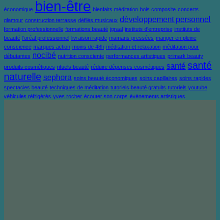
bien-être
économique
bienfaits méditation
bois composite
concerts
développement personnel
glamour
construction terrasse
défilés musicaux
formation professionnelle
formations beauté
igraal
instituts d'entreprise
instituts de
beauté
l'oréal professionnel
livraison rapide
mamans pressées
manger en pleine
conscience
marques action
moins de 48h
méditation et relaxation
méditation pour
nocibé
débutantes
nutrition consciente
performances artistiques
primark beauty
santé
santé
produits cosmétiques
rituels beauté
réduire dépenses cosmétiques
naturelle
sephora
soins beauté économiques
soins capillaires
soins rapides
spectacles beauté
techniques de méditation
tutoriels beauté gratuits
tutoriels youtube
véhicules réfrigérés
yves rocher
écouter son corps
événements artistiques