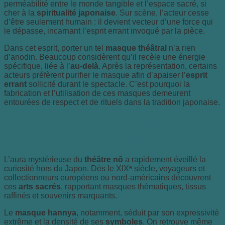
perméabilité entre le monde tangible et l’espace sacré, si
cher à la
spiritualité japonaise
. Sur scène, l’acteur cesse
d’être seulement humain : il devient vecteur d’une force qui
le dépasse, incarnant l’esprit errant invoqué par la pièce.
Dans cet esprit, porter un tel
masque théâtral
n’a rien
d’anodin. Beaucoup considèrent qu’il recèle une énergie
spécifique, liée à l’
au-delà
. Après la représentation, certains
acteurs préfèrent purifier le masque afin d’apaiser l’
esprit
errant
sollicité durant le spectacle. C’est pourquoi la
fabrication et l’utilisation de ces masques demeurent
entourées de respect et de rituels dans la tradition japonaise.
Du théâtre nô à la fascination
occidentale pour le hannya
L’aura mystérieuse du
théâtre nô
a rapidement éveillé la
curiosité hors du Japon. Dès le XIXᵉ siècle, voyageurs et
collectionneurs européens ou nord-américains découvrent
ces
arts sacrés
, rapportant masques thématiques, tissus
raffinés et souvenirs marquants.
Le
masque hannya
, notamment, séduit par son expressivité
extrême et la densité de ses
symboles
. On retrouve même