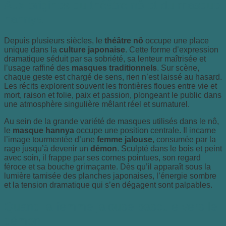
Aux origines du théâtre nô et du masque
hannya
Depuis plusieurs siècles, le
théâtre nô
occupe une place
unique dans la
culture japonaise
. Cette forme d’expression
dramatique séduit par sa sobriété, sa lenteur maîtrisée et
l’usage raffiné des
masques traditionnels
. Sur scène,
chaque geste est chargé de sens, rien n’est laissé au hasard.
Les récits explorent souvent les frontières floues entre vie et
mort, raison et folie, paix et passion, plongeant le public dans
une atmosphère singulière mêlant réel et surnaturel.
Au sein de la grande variété de masques utilisés dans le nô,
le
masque hannya
occupe une position centrale. Il incarne
l’image tourmentée d’une
femme jalouse
, consumée par la
rage jusqu’à devenir un
démon
. Sculpté dans le bois et peint
avec soin, il frappe par ses cornes pointues, son regard
féroce et sa bouche grimaçante. Dès qu’il apparaît sous la
lumière tamisée des planches japonaises, l’énergie sombre
et la tension dramatique qui s’en dégagent sont palpables.
Quand la femme jalouse bascule vers le
démon