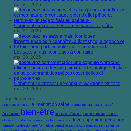
mai 24, 2026
Comment camoufler ses cernes sans effet plâtre
mai 21, 2026
Les sacs à main iconiques à connaître
mai 20, 2026
Comment composer une capsule wardrobe efficace
mai 20, 2026
Tags du moment
alimentation saine
alimentation intuitive
applications cashback
beauté
bien-être
économique
bienfaits méditation
bois composite
concerts
développement personnel
glamour
construction terrasse
défilés musicaux
formation professionnelle
formations beauté
igraal
instituts d'entreprise
instituts de
beauté
l'oréal professionnel
livraison rapide
mamans pressées
manger en pleine