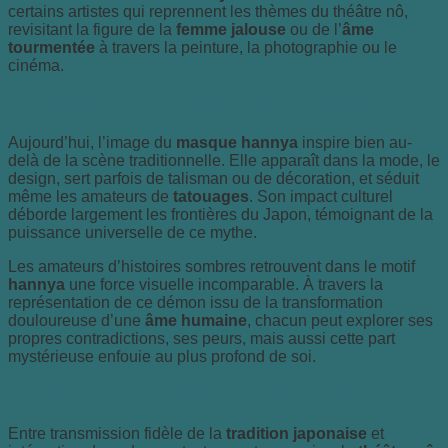
certains artistes qui reprennent les thèmes du théâtre nô,
revisitant la figure de la
femme jalouse
ou de l’
âme
tourmentée
à travers la peinture, la photographie ou le
cinéma.
Des inspirations contemporaines multiples
Aujourd’hui, l’image du
masque hannya
inspire bien au-
delà de la scène traditionnelle. Elle apparaît dans la mode, le
design, sert parfois de talisman ou de décoration, et séduit
même les amateurs de
tatouages
. Son impact culturel
déborde largement les frontières du Japon, témoignant de la
puissance universelle de ce mythe.
Les amateurs d’histoires sombres retrouvent dans le motif
hannya
une force visuelle incomparable. À travers la
représentation de ce démon issu de la transformation
douloureuse d’une
âme humaine
, chacun peut explorer ses
propres contradictions, ses peurs, mais aussi cette part
mystérieuse enfouie au plus profond de soi.
Le dialogue perpétuel entre ancien et moderne
Entre transmission fidèle de la
tradition japonaise
et