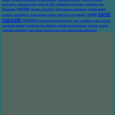
conscience
marques action
moins de 48h
méditation et relaxation
méditation pour
nocibé
débutantes
nutrition consciente
performances artistiques
primark beauty
santé
santé
produits cosmétiques
rituels beauté
réduire dépenses cosmétiques
naturelle
sephora
soins beauté économiques
soins capillaires
soins rapides
spectacles beauté
techniques de méditation
tutoriels beauté gratuits
tutoriels youtube
véhicules réfrigérés
yves rocher
écouter son corps
événements artistiques