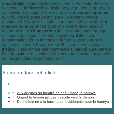
ancestrales
, véritables trésors culturels. Au centre de cette
richesse, le
théâtre nô
se distingue par sa beauté épurée et
son mystère envoûtant. Sur scène, des
masques japonais
aux pouvoirs évocateurs invitent à un profond voyage
émotionnel. Parmi eux, le plus troublant reste sans doute le
masque hannya
: incarnation saisissante de la jalousie
dévorante et de l’
âme perdue
tiraillée entre amour tragique
et monde des esprits. Véritable symbole, il illustre la
transformation d’une femme en démon sous une aura de
spiritualité sacrée. Plonger dans l’histoire de ce masque
théâtral, c’est comprendre comment il a marqué durablement
l’art dramatique et continue d’exercer une fascination intacte
sur les spectateurs contemporains.
Au menu dans cet article
Aux origines du théâtre nô et du masque hannya
Quand la femme jalouse bascule vers le démon
Du théâtre nô à la fascination occidentale pour le hannya