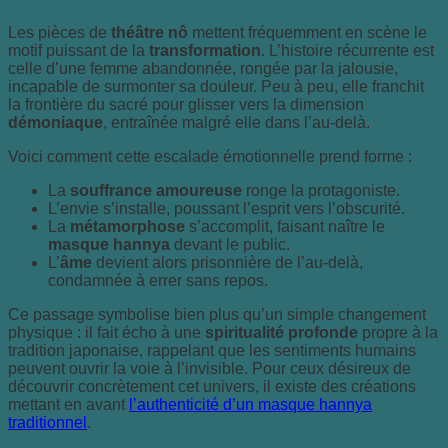
Les pièces de
théâtre nô
mettent fréquemment en scène le
motif puissant de la
transformation
. L’histoire récurrente est
celle d’une femme abandonnée, rongée par la jalousie,
incapable de surmonter sa douleur. Peu à peu, elle franchit
la frontière du sacré pour glisser vers la dimension
démoniaque
, entraînée malgré elle dans l’au-delà.
Voici comment cette escalade émotionnelle prend forme :
La
souffrance amoureuse
ronge la protagoniste.
L’envie s’installe, poussant l’esprit vers l’obscurité.
La
métamorphose
s’accomplit, faisant naître le
masque hannya
devant le public.
L’
âme
devient alors prisonnière de l’au-delà,
condamnée à errer sans repos.
Ce passage symbolise bien plus qu’un simple changement
physique : il fait écho à une
spiritualité profonde
propre à la
tradition japonaise, rappelant que les sentiments humains
peuvent ouvrir la voie à l’invisible. Pour ceux désireux de
découvrir concrètement cet univers, il existe des créations
mettant en avant
l’authenticité d’un masque hannya
traditionnel
.