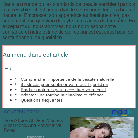
Dans un monde où les standards de beauté semblent parfois
inaccessibles, il est primordial de se reconnecter à sa beauté
naturelle. Embrasser son apparence authentique n’est pas
seulement une question de style, mais aussi de bien-être. En
acceptant qui nous sommes, nous nourrissons notre
confiance et notre estime de soi, ce qui est essentiel pour se
sentir épanoui au quotidien.
Au menu dans cet article
Comprendre l’importance de la beauté naturelle
8 astuces pour sublimer votre éclat quotidien
Produits naturels pour accentuer votre éclat
Adopter une routine minimaliste et efficace
Questions fréquentes