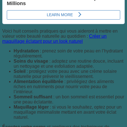
Voici huit conseils pratiques qui vous aideront à mettre en
valeur votre beauté naturelle au quotidien :
Créer un
maquillage éclatant pour un look naturel
Hydratation
: prenez soin de votre peau en l’hydratant
régulièrement.
Soins du visage
: adoptez une routine douce, incluant
un nettoyage et une exfoliation adaptée.
Soleil
: protégez votre peau avec une crème solaire
naturelle pour prévenir le vieillissement.
Alimentation équilibrée
: privilégiez des aliments
riches en nutriments pour nourrir votre peau de
l’intérieur.
Sommeil suffisant
: un bon sommeil est essentiel pour
une peau éclatante.
Maquillage léger
: si vous le souhaitez, optez pour un
maquillage minimaliste mettant en avant votre éclat
naturel.
Écoutez votre corps
et appliquez des techniques de