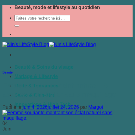
Passer
Beauté, mode et lifestyle au quotidien
au
contenu
Beauté & Soins du visage
Beauté
Mariage & Lifestyle
Embrassez votre éclat naturel : 8
Mode & Tendances
astuces pour briller sans maquillage
Santé & Bien-être
Innovations & High Tech
Publié le
juin 4, 2026
juillet 24, 2026
par
Margot
04
Juin