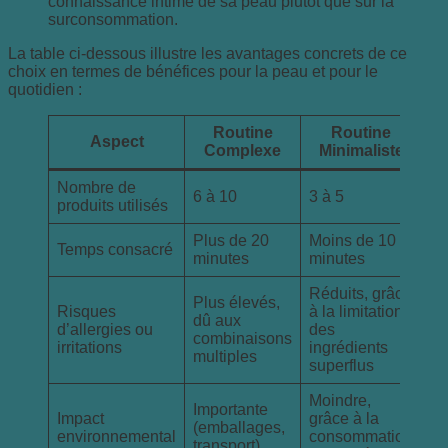
connaissance intime de sa peau plutôt que sur la
surconsommation.
La table ci-dessous illustre les avantages concrets de ce
choix en termes de bénéfices pour la peau et pour le
quotidien :
Routine
Routine
Aspect
Complexe
Minimaliste
Nombre de
6 à 10
3 à 5
produits utilisés
Plus de 20
Moins de 10
Temps consacré
minutes
minutes
Réduits, grâce
Plus élevés,
Risques
à la limitation
dû aux
d’allergies ou
des
combinaisons
irritations
ingrédients
multiples
superflus
Moindre,
Importante
Impact
grâce à la
(emballages,
environnemental
consommation
transport)