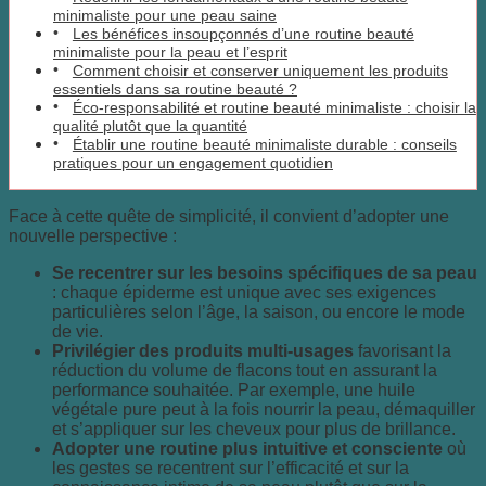
minimaliste pour une peau saine
Les bénéfices insoupçonnés d’une routine beauté
minimaliste pour la peau et l’esprit
Comment choisir et conserver uniquement les produits
essentiels dans sa routine beauté ?
Éco-responsabilité et routine beauté minimaliste : choisir la
qualité plutôt que la quantité
Établir une routine beauté minimaliste durable : conseils
pratiques pour un engagement quotidien
Face à cette quête de simplicité, il convient d’adopter une
nouvelle perspective :
Se recentrer sur les besoins spécifiques de sa peau
: chaque épiderme est unique avec ses exigences
particulières selon l’âge, la saison, ou encore le mode
de vie.
Privilégier des produits multi-usages
favorisant la
réduction du volume de flacons tout en assurant la
performance souhaitée. Par exemple, une huile
végétale pure peut à la fois nourrir la peau, démaquiller
et s’appliquer sur les cheveux pour plus de brillance.
Adopter une routine plus intuitive et consciente
où
les gestes se recentrent sur l’efficacité et sur la