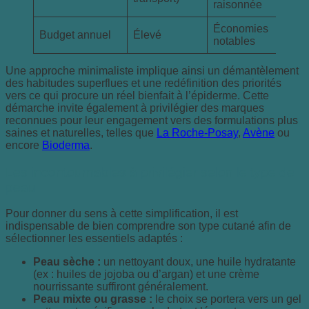
raisonnée
Économies
Budget annuel
Élevé
notables
Une approche minimaliste implique ainsi un démantèlement
des habitudes superflues et une redéfinition des priorités
vers ce qui procure un réel bienfait à l’épiderme. Cette
démarche invite également à privilégier des marques
reconnues pour leur engagement vers des formulations plus
saines et naturelles, telles que
La Roche-Posay
,
Avène
ou
encore
Bioderma
.
Les incontournables à privilégier selon le type de
peau
Pour donner du sens à cette simplification, il est
indispensable de bien comprendre son type cutané afin de
sélectionner les essentiels adaptés :
Peau sèche :
un nettoyant doux, une huile hydratante
(ex : huiles de jojoba ou d’argan) et une crème
nourrissante suffiront généralement.
Peau mixte ou grasse :
le choix se portera vers un gel