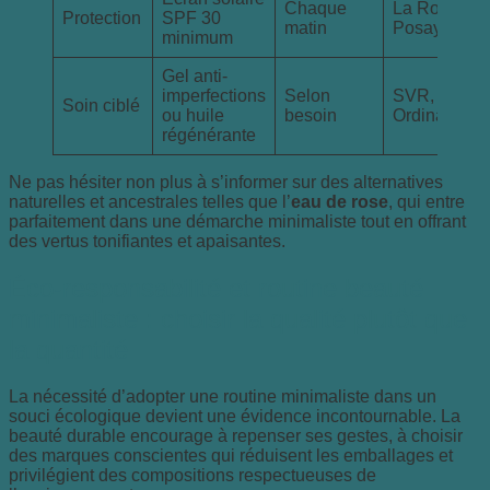
Chaque
La Roche-
Protection
SPF 30
matin
Posay
minimum
Gel anti-
imperfections
Selon
SVR, The
Soin ciblé
ou huile
besoin
Ordinary
régénérante
Ne pas hésiter non plus à s’informer sur des alternatives
naturelles et ancestrales telles que l’
eau de rose
, qui entre
parfaitement dans une démarche minimaliste tout en offrant
des vertus tonifiantes et apaisantes.
Éco-responsabilité et routine beauté
minimaliste : choisir la qualité plutôt que
la quantité
La nécessité d’adopter une routine minimaliste dans un
souci écologique devient une évidence incontournable. La
beauté durable encourage à repenser ses gestes, à choisir
des marques conscientes qui réduisent les emballages et
privilégient des compositions respectueuses de