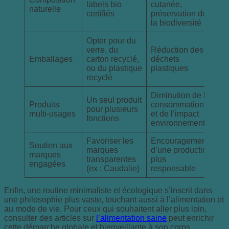
labels bio
cutanée,
naturelle
certifiés
préservation de
la biodiversité
Opter pour du
verre, du
Réduction des
Emballages
carton recyclé,
déchets
ou du plastique
plastiques
recyclé
Diminution de la
Un seul produit
Produits
consommation
pour plusieurs
multi-usages
et de l’impact
fonctions
environnemental
Favoriser les
Encouragement
Soutien aux
marques
d’une production
marques
transparentes
plus
engagées
(ex : Caudalie)
responsable
Enfin, une routine minimaliste et écologique s’inscrit dans
une philosophie plus vaste, touchant aussi à l’alimentation et
au mode de vie. Pour ceux qui souhaitent aller plus loin,
consulter des articles sur
l’alimentation saine
peut enrichir
cette démarche globale et bienveillante à son corps.