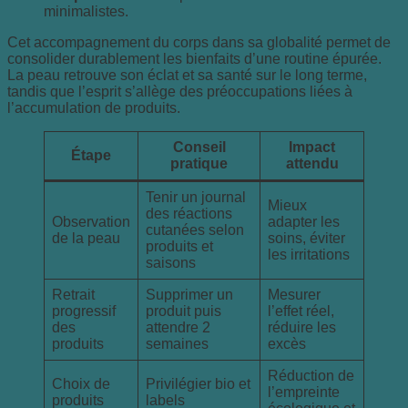
minimalistes.
Cet accompagnement du corps dans sa globalité permet de
consolider durablement les bienfaits d’une routine épurée.
La peau retrouve son éclat et sa santé sur le long terme,
tandis que l’esprit s’allège des préoccupations liées à
l’accumulation de produits.
Conseil
Impact
Étape
pratique
attendu
Tenir un journal
Mieux
des réactions
Observation
adapter les
cutanées selon
de la peau
soins, éviter
produits et
les irritations
saisons
Retrait
Supprimer un
Mesurer
progressif
produit puis
l’effet réel,
des
attendre 2
réduire les
produits
semaines
excès
Réduction de
Choix de
Privilégier bio et
l’empreinte
produits
labels