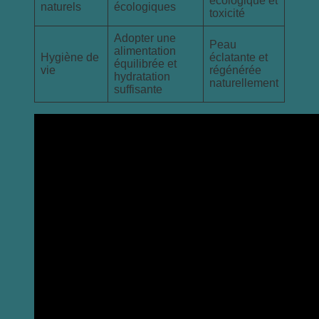
écologique et
naturels
écologiques
toxicité
Adopter une
Peau
alimentation
Hygiène de
éclatante et
équilibrée et
vie
régénérée
hydratation
naturellement
suffisante