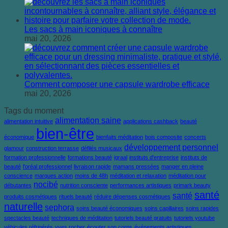
Les sacs à main iconiques à connaître
mai 20, 2026
Comment composer une capsule wardrobe efficace
mai 20, 2026
Tags du moment
alimentation saine
alimentation intuitive
applications cashback
beauté
bien-être
économique
bienfaits méditation
bois composite
concerts
développement personnel
glamour
construction terrasse
défilés musicaux
formation professionnelle
formations beauté
igraal
instituts d'entreprise
instituts de
beauté
l'oréal professionnel
livraison rapide
mamans pressées
manger en pleine
conscience
marques action
moins de 48h
méditation et relaxation
méditation pour
nocibé
débutantes
nutrition consciente
performances artistiques
primark beauty
santé
santé
produits cosmétiques
rituels beauté
réduire dépenses cosmétiques
naturelle
sephora
soins beauté économiques
soins capillaires
soins rapides
spectacles beauté
techniques de méditation
tutoriels beauté gratuits
tutoriels youtube
véhicules réfrigérés
yves rocher
écouter son corps
événements artistiques