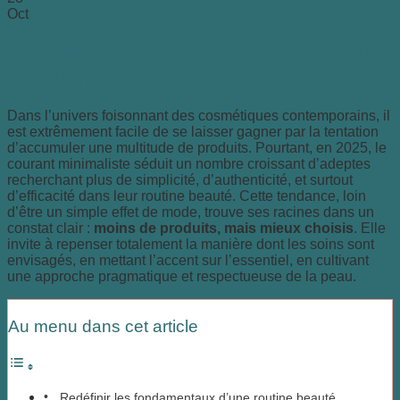
Oct
Redéfinir les fondamentaux d’une routine
beauté minimaliste pour une peau saine
Dans l’univers foisonnant des cosmétiques contemporains, il
est extrêmement facile de se laisser gagner par la tentation
d’accumuler une multitude de produits. Pourtant, en 2025, le
courant minimaliste séduit un nombre croissant d’adeptes
recherchant plus de simplicité, d’authenticité, et surtout
d’efficacité dans leur routine beauté. Cette tendance, loin
d’être un simple effet de mode, trouve ses racines dans un
constat clair :
moins de produits, mais mieux choisis
. Elle
invite à repenser totalement la manière dont les soins sont
envisagés, en mettant l’accent sur l’essentiel, en cultivant
une approche pragmatique et respectueuse de la peau.
Au menu dans cet article
Redéfinir les fondamentaux d’une routine beauté