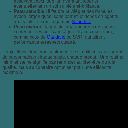
nettoyant spécifique, un hydratant léger et
éventuellement un soin ciblé anti-brillance.
Peau sensible :
il faudra privilégier des formules
hypoallergéniques, sans parfum et riches en agents
apaisants comme la gamme
Sanoflore
.
Peau mature :
la priorité sera donnée à des soins
contenant des actifs anti-âge efficaces mais doux,
comme ceux de
Caudalie
ou SVR, qui allient
performance et respect cutané.
L’objectif est donc non seulement de simplifier, mais surtout
de personnaliser chaque geste, chaque produit. Une routine
minimaliste ne signifie pas renoncer au bien-être ou à la
qualité, mais au contraire optimiser pour une efficacité
maximale.