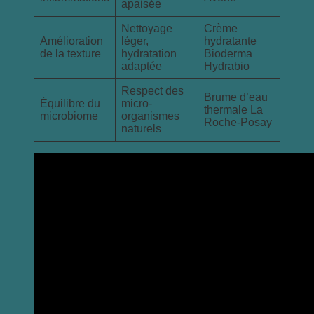
apaisée
Nettoyage
Crème
Amélioration
léger,
hydratante
de la texture
hydratation
Bioderma
adaptée
Hydrabio
Respect des
Brume d’eau
Équilibre du
micro-
thermale La
microbiome
organismes
Roche-Posay
naturels