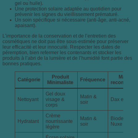
gel ou huile).
Une protection solaire adaptée au quotidien pour
prévenir les signes du vieillissement prématuré.
Un soin spécifique si nécessaire (anti-âge, anti-acné,
apaisant).
L’importance de la conservation et de l’entretien des
cosmétiques ne doit pas être sous-estimée pour préserver
leur efficacité et leur innocuité. Respecter les dates de
péremption, bien refermer les contenants et stocker les
produits à l’abri de la lumière et de l’humidité font partie des
bonnes pratiques.
Produit
Marque
Catégorie
Fréquence
Minimaliste
recomman
Gel doux
Matin &
Nettoyant
visage &
Dax et Terra
soir
corps
Crème
Matin &
Bioderma,
Hydratant
nourrissante
soir
Nuxe
légère
Écran solaire